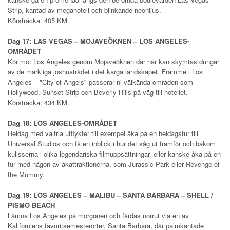
Strip, kantad av megahotell och blinkande neonljus.
Körsträcka: 405 KM
Dag 17: LAS VEGAS – MOJAVEÖKNEN – LOS ANGELES-
OMRÅDET
Kör mot Los Angeles genom Mojaveöknen där här kan skymtas dungar
av de märkliga joshuaträdet i det karga landskapet. Framme i Los
Angeles – "City of Angels" passerar ni välkända områden som
Hollywood, Sunset Strip och Beverly Hills på väg till hotellet.
Körsträcka: 434 KM
Dag 18: LOS ANGELES-OMRÅDET
Heldag med valfria utflykter till exempel åka på en heldagstur till
Universal Studios och få en inblick i hur det såg ut framför och bakom
kulisserna i olika legendariska filmuppsättningar, eller kanske åka på en
tur med någon av åkattraktionerna, som Jurassic Park eller Revenge of
the Mummy.
Dag 19: LOS ANGELES – MALIBU – SANTA BARBARA – SHELL /
PISMO BEACH
Lämna Los Angeles på morgonen och färdas norrut via en av
Kaliforniens favoritsemesterorter, Santa Barbara, där palmkantade