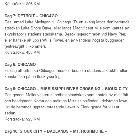
Körsträcka: 386 KM
Dag 7: DETROIT – CHICAGO
Res utmed Lake Michigan till Chicago. Ta en sväng längs den berömda
sträckan Lake Shore Drive, eller längs Magnificent Mile som kantas av
skyskrapor i stadens stadskärna. Besök nöjesområdet vid Navy Pier,
eller kanske åk upp i Willis Tower, en av världens högsta byggnader
(entréavgift tillkommer).
Körsträcka: 455 KM
Dag 8: CHICAGO
Heldag att utforska Chicagos muséer, beundra stadens arkitektur eller
kanske åka på en flodkryssning.
Dag 9: CHICAGO – MISSISSIPPI RIVER CROSSING – SIOUX CITY
Res genom Mellanvästerns jordbrukslandskap som kantas av majsfält
och bondgårdar. Korsa den mäktiga Mississippifloden i delstaten Iowa
likt de berömda upptäcktsresande Lewis & Clark gjorde för 200 år
sedan.
Körsträcka: 923 KM
Dag 10: SIOUX CITY – BADLANDS – MT. RUSHMORE –