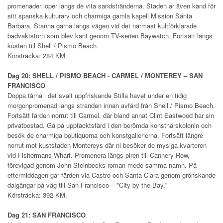
promenader löper längs de vita sandstränderna. Staden är även känd för
sitt spanska kulturarv och charmiga gamla kapell Mission Santa
Barbara. Stanna gärna längs vägen vid det närmast kultförklarade
badvaktstorn som blev känt genom TV-serien Baywatch. Fortsätt längs
kusten till Shell / Pismo Beach.
Körsträcka: 284 KM
Dag 20: SHELL / PISMO BEACH - CARMEL / MONTEREY – SAN
FRANCISCO
Doppa tårna i det svalt uppfriskande Stilla havet under en tidig
morgonpromenad längs stranden innan avfärd från Shell / Pismo Beach.
Fortsätt färden norrut till Carmel, där bland annat Clint Eastwood har sin
privatbostad. Gå på upptäcktsfärd i den berömda konstnärskolonin och
besök de charmiga boutiquerna och konstgallerierna. Fortsätt längre
norrut mot kuststaden Montereys där ni besöker de mysiga kvarteren
vid Fishermans Wharf. Promenera längs piren till Cannery Row,
förevigad genom John Steinbecks roman mede samma namn. På
eftermiddagen går färden via Castro och Santa Clara genom grönskande
dalgångar på väg till San Francisco – "City by the Bay."
Körsträcka: 392 KM.
Dag 21: SAN FRANCISCO