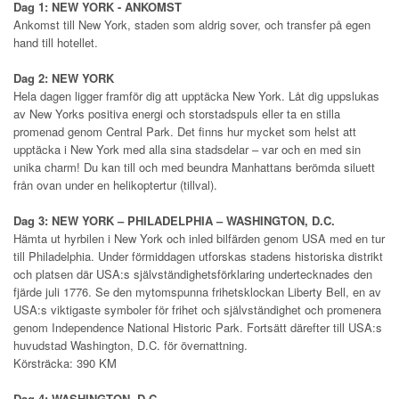
Dag 1: NEW YORK - ANKOMST
Ankomst till New York, staden som aldrig sover, och transfer på egen
hand till hotellet.
Dag 2: NEW YORK
Hela dagen ligger framför dig att upptäcka New York. Låt dig uppslukas
av New Yorks positiva energi och storstadspuls eller ta en stilla
promenad genom Central Park. Det finns hur mycket som helst att
upptäcka i New York med alla sina stadsdelar – var och en med sin
unika charm! Du kan till och med beundra Manhattans berömda siluett
från ovan under en helikoptertur (tillval).
Dag 3: NEW YORK – PHILADELPHIA – WASHINGTON, D.C.
Hämta ut hyrbilen i New York och inled bilfärden genom USA med en tur
till Philadelphia. Under förmiddagen utforskas stadens historiska distrikt
och platsen där USA:s självständighetsförklaring undertecknades den
fjärde juli 1776. Se den mytomspunna frihetsklockan Liberty Bell, en av
USA:s viktigaste symboler för frihet och självständighet och promenera
genom Independence National Historic Park. Fortsätt därefter till USA:s
huvudstad Washington, D.C. för övernattning.
Körsträcka: 390 KM
Dag 4: WASHINGTON, D.C.