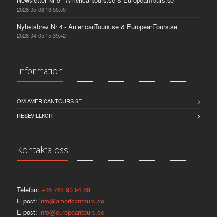
Newsletter Nr 5 - Americantours.se & EuropeanTours.se
2026-05-08 13:55:50
Nyhetsbrev Nr 4 - AmericanTours.se & EuropeanTours.se
2026-04-05 15:39:42
Information
OM AMERICANTOURS.SE
RESEVILLKOR
Kontakta oss
Telefon:
+46 761 93 94 59
E-post:
info@americantours.se
E-post:
info@europeantours.se