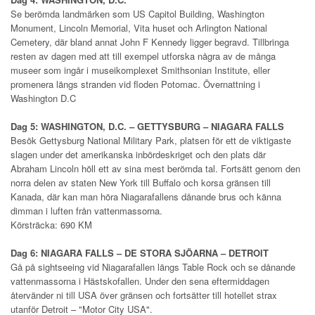
Se berömda landmärken som US Capitol Building, Washington
Monument, Lincoln Memorial, Vita huset och Arlington National
Cemetery, där bland annat John F Kennedy ligger begravd. Tillbringa
resten av dagen med att till exempel utforska några av de många
museer som ingår i museikomplexet Smithsonian Institute, eller
promenera längs stranden vid floden Potomac. Övernattning i
Washington D.C
Dag 5: WASHINGTON, D.C. – GETTYSBURG – NIAGARA FALLS
Besök Gettysburg National Military Park, platsen för ett de viktigaste
slagen under det amerikanska inbördeskriget och den plats där
Abraham Lincoln höll ett av sina mest berömda tal. Fortsätt genom den
norra delen av staten New York till Buffalo och korsa gränsen till
Kanada, där kan man höra Niagarafallens dånande brus och känna
dimman i luften från vattenmassorna.
Körsträcka: 690 KM
Dag 6: NIAGARA FALLS – DE STORA SJÖARNA – DETROIT
Gå på sightseeing vid Niagarafallen längs Table Rock och se dånande
vattenmassorna i Hästskofallen. Under den sena eftermiddagen
återvänder ni till USA över gränsen och fortsätter till hotellet strax
utanför Detroit – "Motor City USA".