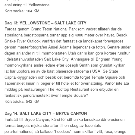
anslutning till Yellowstone.
Körsträcka: 104 KM
Dag 13: YELLOWSTONE – SALT LAKE CITY
Färdas genom Grand Teton National Park (om vädret tillåter) där de
storslagna bergstopparna tornar upp sig 4000 meter över havet. Besök
Snake River Outlook varifrån det fantastiska landskapet förevigades
genom mästerfotografen Ansel Adams legendariska foton. Senare under
dagen anländer ni till mormonstaten Utah där ni kan göra kortare rundtur
i delstatshuvudstaden Salt Lake City. Anhängare till Brigham Young,
mormonkyrkans andre ledare efter Joseph Smith som grundat kyrkan,
lät här uppföra en av de bäst planerade städerna i USA. Se State
Capital-byggnaden och besök det berömda torget Temple Square och
Tabernaklet innan ni beger er till hotellet för övernattning. Varför inte äta
middag på restaurangen The Rooftop Restaurant som erbjuder en
fantastisk panoramautsikt över Temple Square?
Körsträcka: 542 KM
Dag 14: SALT LAKE CITY – BRYCE CANYON
Fortsätt till Bryce Canyon, känd för sitt unika landskap där erosionen
format bergets mjuka stenarter till en skog av tusentals
pelarformationer, så kallade "hoodoos", som skiftar i vitt, rosa, orange