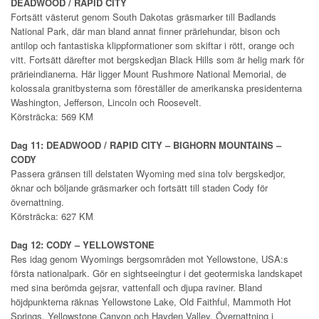
DEADWOOD / RAPID CITY
Fortsätt västerut genom South Dakotas gräsmarker till Badlands
National Park, där man bland annat finner präriehundar, bison och
antilop och fantastiska klippformationer som skiftar i rött, orange och
vitt. Fortsätt därefter mot bergskedjan Black Hills som är helig mark för
prärieindianerna. Här ligger Mount Rushmore National Memorial, de
kolossala granitbysterna som föreställer de amerikanska presidenterna
Washington, Jefferson, Lincoln och Roosevelt.
Körsträcka: 569 KM
Dag 11: DEADWOOD / RAPID CITY – BIGHORN MOUNTAINS –
CODY
Passera gränsen till delstaten Wyoming med sina tolv bergskedjor,
öknar och böljande gräsmarker och fortsätt till staden Cody för
övernattning.
Körsträcka: 627 KM
Dag 12: CODY – YELLOWSTONE
Res idag genom Wyomings bergsområden mot Yellowstone, USA:s
första nationalpark. Gör en sightseeingtur i det geotermiska landskapet
med sina berömda gejsrar, vattenfall och djupa raviner. Bland
höjdpunkterna räknas Yellowstone Lake, Old Faithful, Mammoth Hot
Springs, Yellowstone Canyon och Hayden Valley. Övernattning i