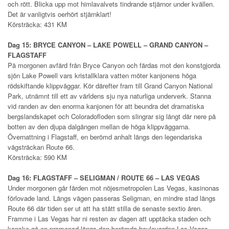
och rött. Blicka upp mot himlavalvets tindrande stjärnor under kvällen.
Det är vanligtvis oerhört stjärnklart!
Körsträcka: 431 KM
Dag 15: BRYCE CANYON – LAKE POWELL – GRAND CANYON –
FLAGSTAFF
På morgonen avfärd från Bryce Canyon och färdas mot den konstgjorda
sjön Lake Powell vars kristallklara vatten möter kanjonens höga
rödskiftande klippväggar. Kör därefter fram till Grand Canyon National
Park, utnämnt till ett av världens sju nya naturliga underverk. Stanna
vid randen av den enorma kanjonen för att beundra det dramatiska
bergslandskapet och Coloradofloden som slingrar sig långt där nere på
botten av den djupa dalgången mellan de höga klippväggarna.
Övernattning i Flagstaff, en berömd anhalt längs den legendariska
vägsträckan Route 66.
Körsträcka: 590 KM
Dag 16: FLAGSTAFF – SELIGMAN / ROUTE 66 – LAS VEGAS
Under morgonen går färden mot nöjesmetropolen Las Vegas, kasinonas
förlovade land. Längs vägen passeras Seligman, en mindre stad längs
Route 66 där tiden ser ut att ha stått stilla de senaste sextio åren.
Framme i Las Vegas har ni resten av dagen att upptäcka staden och
kanske gå en promenad längs den berömda boulevarden Las Vegas