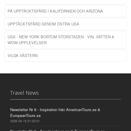
PÅ UPPTÄCKTSFÄRD I KALIFORNIEN OCH ARIZONA
UPPTÄCKTSFÄRD GENOM ÖSTRA USA
USA - NEW YORK BORTOM STORSTADEN - VIN, VATTEN &
WOW-UPPLEVELSER
VILDA VÄSTERN
Travel News
Newsletter Nr 6 - Inspiration från AmericanTours.se &
EuropeanTours.se
2026-06-15 21:20:01